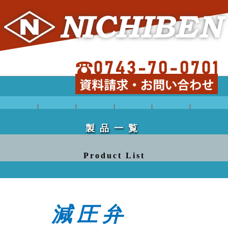
CADデー
CAD会員
製品
新開発の
製品一覧
会社概要
製品一覧
タ
登録
PickUp
ご紹介
Product List
減圧弁