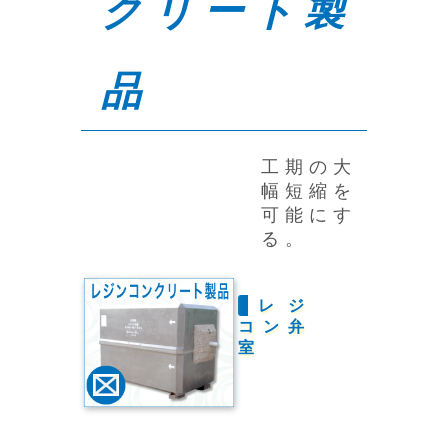
クリート製
品
工期の大
幅短縮を
可能にす
る。
レジ
コン弁
室