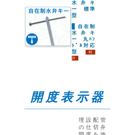
水弁キ
ー 標準
型
自在制
水弁キ
ー 丸ﾊﾝ
ﾄﾞﾙ対応
型
特
許
開度表示器
埋設配管
の仕切弁
開度を地