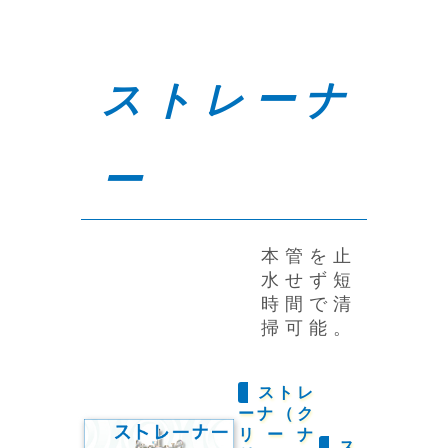
ストレーナ
ー
本管を止
水せず短
時間で清
掃可能。
ストレ
ーナ（ク
リーナ
ス