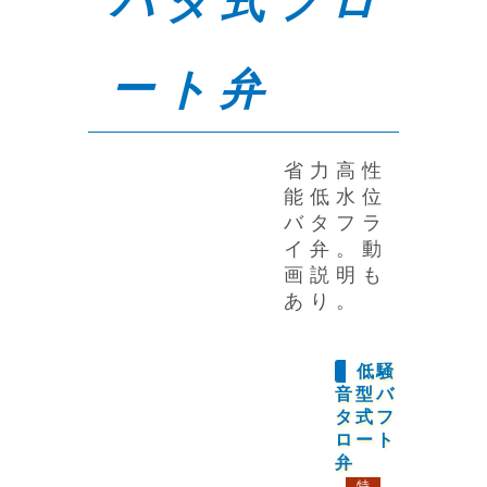
バタ式フロ
ート弁
省力高性
能低水位
バタフラ
イ弁。動
画説明も
あり。
低騒
音型バ
タ式フ
ロート
弁
特