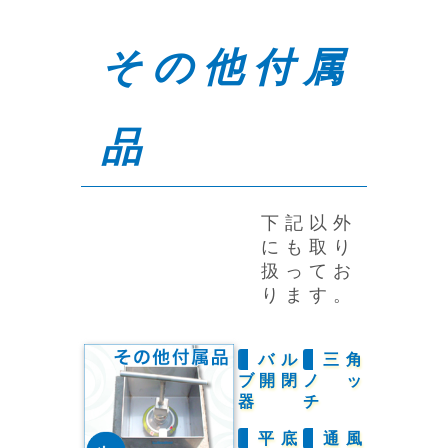
その他付属
品
下記以外
にも取り
扱ってお
ります。
バル
三角
ブ開閉
ノッ
器
チ
平底
通風