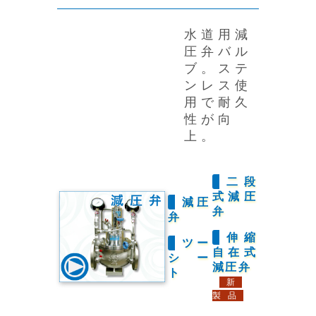
水道用減
圧弁バル
ブ。ステ
ンレス使
用で耐久
性が向
上。
二段
式減圧
減圧
弁
弁
伸縮
ツー
自在式
シー
減圧弁
ト
新
製品