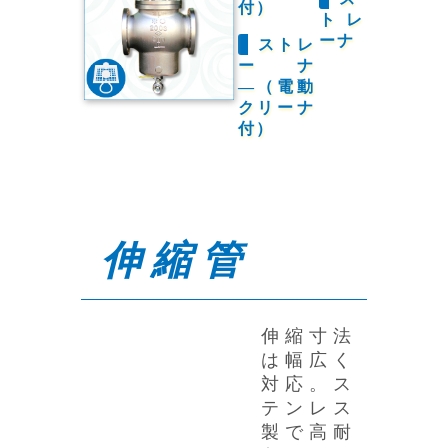
付）
トレ
ーナ
ストレ
ーナ
―（電動
クリーナ
付）
伸縮管
伸縮寸法
は幅広く
対応。ス
テンレス
製で高耐