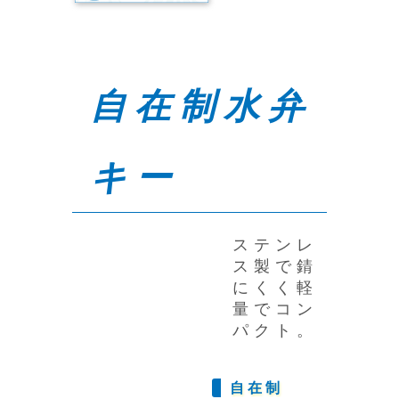
自在制水弁
キー
ステンレ
ス製で錆
にくく軽
量でコン
パクト。
自在制