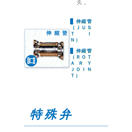
久。
伸縮管
（ＪＵＳ
ＴＩ
Ｎ）
伸縮管
（ＲＯＴ
ＡＲＹ
ＪＯＩＮ
Ｔ）
特殊弁