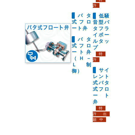
許
バタ
低騒
式フロ
音型バ
ート弁
タフラ
イボー
バタ
ルタッ
式フロ
プ
ート弁
特
（Ｈ－
許
Ｌ制
サイ
御）
レント
式バタ
式フロ
ート
弁
特
許出
願中