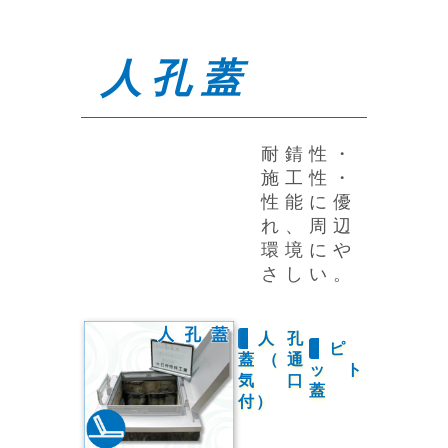
人孔蓋
耐錆性・
施工性・
性能に優
れ、周辺
環境にや
さしい。
人孔
ピ
蓋（通
ット
気口
蓋
付）