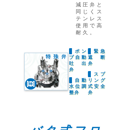
減圧弁と
同じくス
テンレス
使用で高
耐久。
ポン
緊急
プ自動
遮断
吐出
弁
弁
スプ
自動
リング
水位調
式安全
整弁
弁