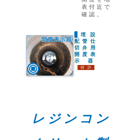
表付近で
確認。
埋設
配管仕
切弁用
開度表
示器
特許
レジンコン